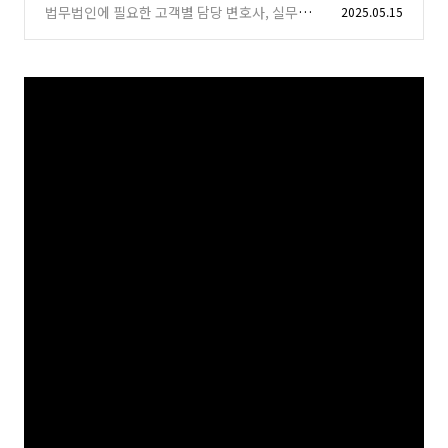
하는 방법
법무법인에 필요한 고객별 담당 변호사, 실무자
2025.05.15
(0)
에게 전화 자동 연결
(0)