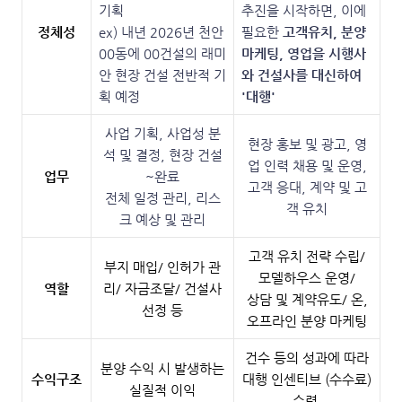
기획
추진을 시작하면, 이에
정체성
ex) 내년 2026년 천안
필요한
고객유치, 분양
00동에 00건설의 래미
마케팅, 영업을 시행사
안 현장 건설 전반적 기
와 건설사를 대신하여
획 예정
'대행'
사업 기획, 사업성 분
현장 홍보 및 광고, 영
석 및 결정, 현장 건설
업 인력 채용 및 운영,
업무
~완료
고객 응대, 계약 및 고
전체 일정 관리, 리스
객 유치
크 예상 및 관리
고객 유치 전략 수립/
부지 매입/ 인허가 관
모델하우스 운영/
역할
리/ 자금조달/ 건설사
상담 및 계약유도/ 온,
선정 등
오프라인 분양 마케팅
건수 등의 성과에 따라
분양 수익 시 발생하는
수익구조
대행 인센티브 (수수료)
실질적 이익
수령