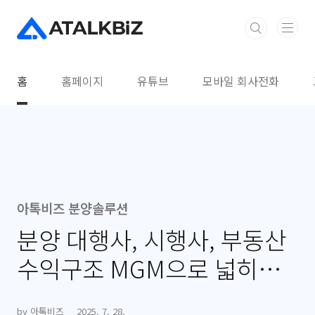
본문 바로가기
홈
홈페이지
유튜브
모바일 회사전화
아톡비즈 분양솔루션
분양 대행사, 시행사, 부동산
수익구조 MGM으로 넓히는
방법
by 아톡비즈
2025. 7. 28.